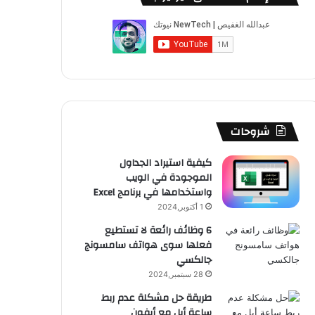
ب
u
ت
ب
ق
ص
و
T
ق
ت
ر
ا
ك
u
ر
ش
ا
ل
b
ا
ا
م
م
e
م
ت
و
شروحات
ق
كيفية استيراد الجداول
الموجودة في الويب
ع
واستخدامها في برنامج Excel
R
1 أكتوبر,2024
6 وظائف رائعة لا تستطيع
S
فعلها سوى هواتف سامسونج
جالكسي
S
28 سبتمبر,2024
طريقة حل مشكلة عدم ربط
ساعة أبل مع أيفون