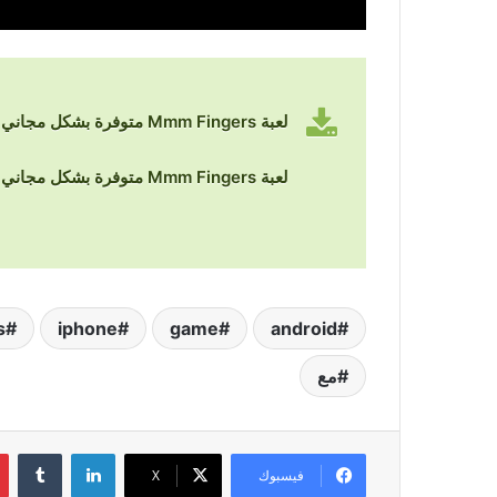
لعبة Mmm Fingers متوفرة بشكل مجاني في متجر التطبيقات
لعبة Mmm Fingers متوفرة بشكل مجاني في متجر قوقل بلاي
s
iphone
game
android
مع
لينكدإن
‏Tumblr
فيسبوك
‫X