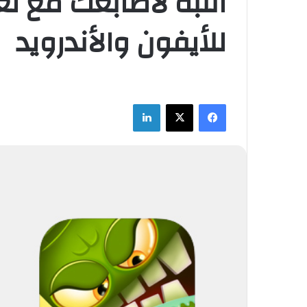
للأيفون والأندرويد
فيسبوك
‫X
لينكدإن