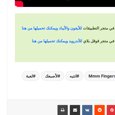
للأيفون والأيباد ويمكنك تحميلها من هنا
للأندرويد ويمكنك تحميلها من هنا
Mmm Finger
انتبه
لأصبعك
لعبة
بينتيريست
‏Reddit
‏VKontakte
مشاركة عبر البريد
طباعة