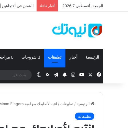
الجمعة, أغسطس 7 2026
أخبار عاجلة
نيسان تعلن نتائجها المالية للربع الأ
الرئيسية
أخبار
تطبيقات
شروحات
مراجع
‫X
فيسبوك
‫YouTube
انستقرام
تيلقرام
سناب تشات
ملخص الموقع RSS
الوضع المظلم
الرئيسية
/
تطبيقات
/
انتبه لأصابعك مع لعبة Mmm Fingers للأيفون والأندرويد
تطبيقات