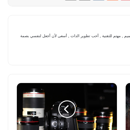
يم , مهتم للتقنية , أحب تطوير الذات , أسعى لأن أجعل لنفسي بصمة
ك
ا
ن
و
ن
ت
ع
ر