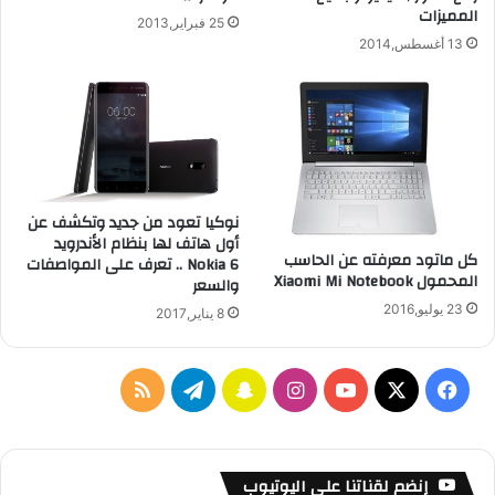
المميزات
ي
ص
25 فبراير,2013
ا
ة
13 أغسطس,2014
ل
ل
ش
ل
ر
ر
ق
ي
ا
ا
ل
ض
أ
ة
نوكيا تعود من جديد وتكشف عن
و
و
أول هاتف لها بنظام الأندرويد
س
ب
كل ماتود معرفته عن الحاسب
Nokia 6 .. تعرف على المواصفات
ط
ت
المحمول Xiaomi Mi Notebook
والسعر
ق
23 يوليو,2016
8 يناير,2017
ن
ي
ة
ف
ا
س
ت
م
ا
ل
ي
X
Y
ن
ن
ي
ل
ح
ب
س
o
س
ا
ل
خ
ر
إنضم لقناتنا على اليوتيوب