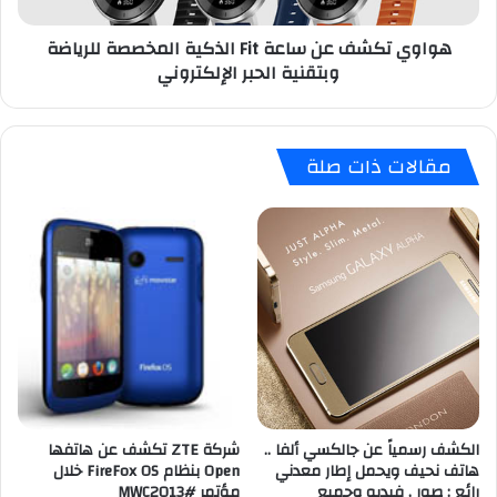
ش
ا
ف
هواوي تكشف عن ساعة Fit الذكية المخصصة للرياضة
ء
ع
وبتقنية الحبر الإلكتروني
3
ن
0
س
%
ا
م
ع
مقالات ذات صلة
ن
ة
س
F
و
i
ق
t
.
ا
ك
ل
و
ذ
م
ك
ل
ي
ل
ة
ت
ا
و
ل
س
م
الكشف رسمياً عن جالكسي ألفا ..
شركة ZTE تكشف عن هاتفها
ع
خ
هاتف نحيف ويحمل إطار معدني
Open بنظام FireFox OS خلال
ف
رائع : صور , فيديو وجميع
مؤتمر #MWC2013
ص