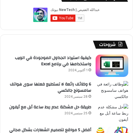
ا
ب
u
ت
ب
ق
ص
ل
إ
و
T
ق
ت
ر
ا
ل
ك
ك
u
ر
ش
ا
ل
ت
ر
b
ا
ا
م
م
شروحات
و
ن
e
م
ت
و
كيفية استيراد الجداول الموجودة في الويب
ي
واستخدامها في برنامج Excel
ق
1 أكتوبر,2024
ع
6 وظائف رائعة لا تستطيع فعلها سوى هواتف
سامسونج جالكسي
R
28 سبتمبر,2024
S
طريقة حل مشكلة عدم ربط ساعة أبل مع أيفون
25 سبتمبر,2024
S
أفضل 5 مواقع لتصميم الشعارات بشكل مجاني