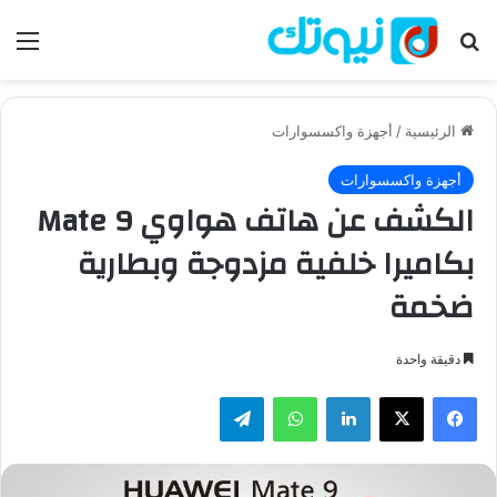
بحث عن
الق
الرئيسية
/
أجهزة واكسسوارات
أجهزة واكسسوارات
الكشف عن هاتف هواوي Mate 9
بكاميرا خلفية مزدوجة وبطارية
ضخمة
دقيقة واحدة
فيسبوك
‫X
لينكدإن
واتساب
تيلقرام