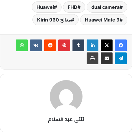
Huawei
FHD
dual camera
Huawei Mate 9
معالج Kirin 960
لينكدإن
‏Tumblr
بينتيريست
‏Reddit
‏VKontakte
واتساب
تيلقرام
مشاركة عبر البريد
طباعة
تنتي عبد السلام