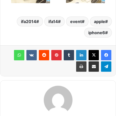
ifa2014
ifa14
event
apple
iphone6
لينكدإن
‏Tumblr
بينتيريست
‏Reddit
‏VKontakte
واتساب
تيلقرام
مشاركة عبر البريد
طباعة