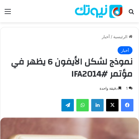
بحث عن
الق
الرئيسية
/
أخبار
أخبار
نموذج لشكل الأيفون 6 يظهر في
مؤتمر #IFA2014
1
دقيقة واحدة
فيسبوك
‫X
لينكدإن
واتساب
تيلقرام