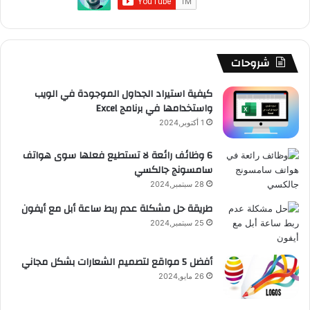
و
T
ق
ت
ر
ا
ك
u
ر
ش
ا
ل
b
ا
ا
م
م
شروحات
e
م
ت
و
كيفية استيراد الجداول الموجودة في الويب
واستخدامها في برنامج Excel
ق
1 أكتوبر,2024
ع
6 وظائف رائعة لا تستطيع فعلها سوى هواتف
سامسونج جالكسي
R
28 سبتمبر,2024
S
طريقة حل مشكلة عدم ربط ساعة أبل مع أيفون
25 سبتمبر,2024
S
أفضل 5 مواقع لتصميم الشعارات بشكل مجاني
26 مايو,2024