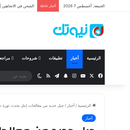
الجمعة, أغسطس 7 2026
أخبار عاجلة
نيسان تعلن نتائجها المالية للربع الأ
الرئيسية
أخبار
تطبيقات
شروحات
مراجع
‫X
فيسبوك
‫YouTube
انستقرام
تيلقرام
سناب تشات
ملخص الموقع RSS
الوضع المظلم
الرئيسية
/
أخبار
/
جيل جديد من معالجات إنتل يحدث ثورة تق
أخبار