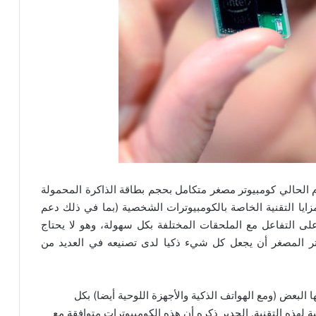
م الحالي كومبيوتر مصغر متكامل بحجم بطاقة الذاكرة المحمولة
يسون” Edison يقدم جميع المزايا التقنية الخاصة بالكومبيوترات الشخصية (بما في ذلك دعم
على التفاعل مع الملحقات المختلفة بكل سهولة، وهو لا يحتاج
وتر المصغر أن يجعل كل شيء ذكيا لدى تصنيعه في العديد من
لبعض (ومع الهواتف الذكية والأجهزة اللوحية أيضا) بكل
 لهذه التقنية. الجدير ذكره أن هذه الكومبيوترات متوافقة مع