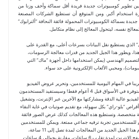
ين تطوير كومبيوترات جديدة فريدة أقل سماكة وأخف وزنا من
ترة استخدام أكبر. ومن المتوقع أن تستطيع الشركات المصنعة
-واحد All-in-One إطلاق أجهزة جديدة بسماكة الكومبيوترات المحمولة فائقة النحافة “ألترابوك”
لمعالج نفسه، ليتحول المعالج إلى نظام متكامل.
” الذي يستطيع نقل البيانات بسرعات أعلى، مع القدرة على
شغيل. هذا، ويطور هذا الجيل الجديد من قدرات معالجة الرسومات،
لتصميم الهندسي (يمكن استخدامها داخل أجهزة “ماك” التي
ات)، ومحبي الألعاب الإلكترونية على حد سواء.
يبا في المهام اليومية للمستخدمين، وتحرير عروض الفيديو
عالية الدقة أسرع بحوالي 20 ضعفا مقارنة بالأجهزة المتوفرة في الأسواق قبل 4 أعوام فقط! وسيستفيد المستخدمون
يو عالية الدقة ومشاركتها مع الآخرين عبر الإنترنت، وتشغيل
 أقراص “بلو-راي” بكل سهولة، مع تقديم صوتيات في غاية النقاء
ة متخصصة. وتستطيع هذه المعالجات كذلك عرض الصور فائقة
 الذي يقدم للمستخدمين تجربة ترفيه جماعي ممتعة. ويمكن للمستخدمين
أيضا قراءة الكتب الإلكترونية على الأجهزة التي تستخدم هذا الجيل الجديد من المعالجات لمدة تصل إلى 11 ساعة،
مقارنة بـ7 ساعات تقريبا في أجهزة الجيل السابق، وتصفح الإنترنت لمدة تقارب 6 ساعات، مقارنة بحوالي 4 ساعات