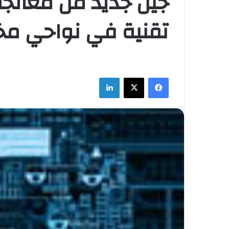
جيل جديد من معالجا
تقنية في نواحي مخت
فيسبوك
‫X
لينكدإن