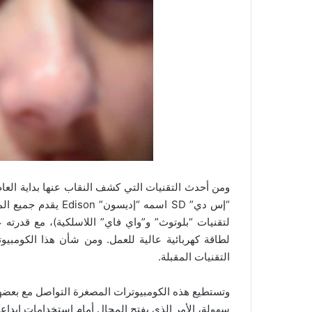
ومن أحدث التقنيات التي كشف النقاب عنها بداية العا
“إس دي” SD اسمه “إد
لتقنيات “بلوتوث” و”واي فاي” اللاسلكية)، مع قدرته 
لطاقة كهربائية عالية للعمل. ومن شأن هذا الكومبي
التقنيات المقبلة.
وتستطيع هذه الكومبيوترات المصغرة التواصل مع بعضها ا
سهولة، الأمر الذي يفتح المجال أمام استخدامات إبداعية