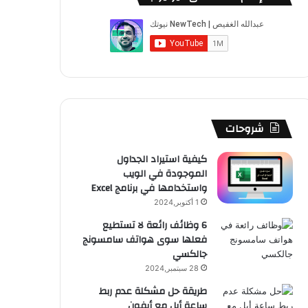
ب
u
ت
ب
ق
ص
و
T
ق
ت
ر
ا
ك
u
ر
ش
ا
ل
b
ا
ا
م
م
e
م
ت
و
شروحات
ق
كيفية استيراد الجداول
الموجودة في الويب
ع
واستخدامها في برنامج Excel
R
1 أكتوبر,2024
6 وظائف رائعة لا تستطيع
S
فعلها سوى هواتف سامسونج
جالكسي
S
28 سبتمبر,2024
طريقة حل مشكلة عدم ربط
ساعة أبل مع أيفون