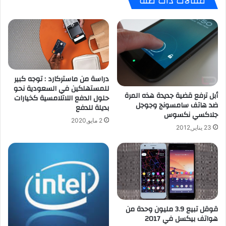
مقالات ذات صلة
م
ك
س
ب
ب
ي
ق
ر
ف
ي
ي
ا
ا
ل
دراسة من ماستركارد : توجه كبير
ل
ق
للمستهلكين في السعودية نحو
أبل ترفع قضية جديدة هذه المرة
أ
ا
حلول الدفع اللاتلامسية كخيارات
ضد هاتف سامسونج وجوجل
س
بديلة للدفع
د
جلاكسي نكسوس
و
م
2 مايو,2020
ا
ة
23 يناير,2012
ق
ب
ا
ن
ل
ظ
ع
ا
ا
م
ل
أ
م
ن
قوقل تبيع 3.9 مليون وحدة من
ي
د
هواتف بيكسل في 2017
ة
ر