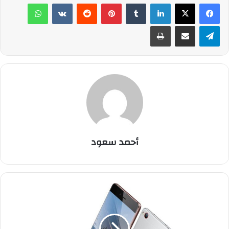
لينكدإن
‏Tumblr
بينتيريست
‏Reddit
‏VKontakte
واتساب
تيلقرام
مشاركة عبر البريد
طباعة
أحمد سعود
ه
ا
ت
ف