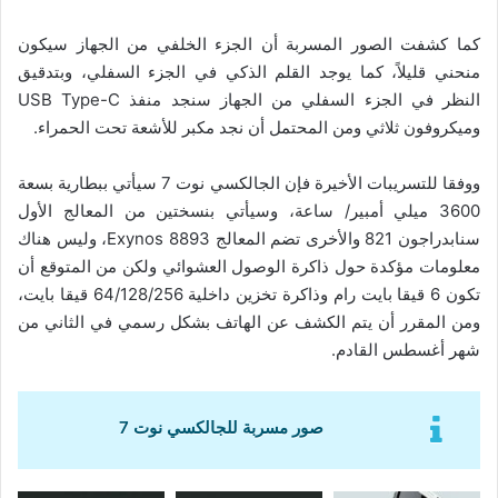
كما كشفت الصور المسربة أن الجزء الخلفي من الجهاز سيكون
منحني قليلاً، كما يوجد القلم الذكي في الجزء السفلي، وبتدقيق
النظر في الجزء السفلي من الجهاز سنجد منفذ USB Type-C
وميكروفون ثلاثي ومن المحتمل أن نجد مكبر للأشعة تحت الحمراء.
ووفقا للتسريبات الأخيرة فإن الجالكسي نوت 7 سيأتي ببطارية بسعة
3600 ميلي أمبير/ ساعة، وسيأتي بنسختين من المعالج الأول
سنابدراجون 821 والأخرى تضم المعالج Exynos 8893، وليس هناك
معلومات مؤكدة حول ذاكرة الوصول العشوائي ولكن من المتوقع أن
تكون 6 قيقا بايت رام وذاكرة تخزين داخلية 64/128/256 قيقا بايت،
ومن المقرر أن يتم الكشف عن الهاتف بشكل رسمي في الثاني من
شهر أغسطس القادم.
صور مسربة للجالكسي نوت 7