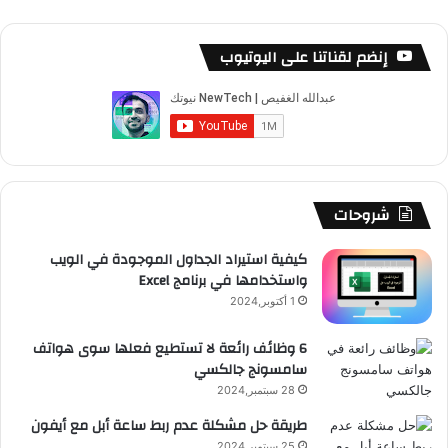
ي
X
Y
ن
ن
ي
ل
س
o
س
ا
ل
خ
إنضم لقناتنا على اليوتيوب
ب
u
ت
ب
ق
ص
و
T
ق
ت
ر
ا
ك
u
ر
ش
ا
ل
b
ا
ا
م
م
شروحات
e
م
ت
و
كيفية استيراد الجداول الموجودة في الويب
واستخدامها في برنامج Excel
ق
1 أكتوبر,2024
ع
6 وظائف رائعة لا تستطيع فعلها سوى هواتف
سامسونج جالكسي
R
28 سبتمبر,2024
S
طريقة حل مشكلة عدم ربط ساعة أبل مع أيفون
25 سبتمبر,2024