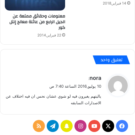
14 فبراير,2018
و
ي
معلومات وحقائق ممتعة عن
د
الجيل الرابع من عائلة معالج إنتل
كور
22 فبراير,2014
تعليق واحد
ي
nora
:
ق
10 يوليو,2016 الساعة 7:40 ص
و
ياليتهم يغيرون فيه لو شوي عشان نحس ان فيه اختلاف عن
ل
الاصدارات السابقه
ف
ا
س
ت
م