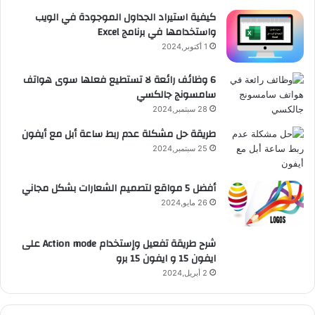
e
م
ت
و
كيفية استيراد الجداول الموجودة في الويب
واستخدامها في برنامج Excel
ق
1 أكتوبر,2024
ع
6 وظائف رائعة لا تستطيع فعلها سوى هواتف
سامسونج جالكسي
R
28 سبتمبر,2024
S
طريقة حل مشكلة عدم ربط ساعة أبل مع أيفون
25 سبتمبر,2024
S
أفضل 5 مواقع لتصميم الشعارات بشكل مجاني
26 مايو,2024
شرح طريقة تفعيل وإستخدام Action mode على
ايفون 15 و ايفون 15 برو
2 أبريل,2024