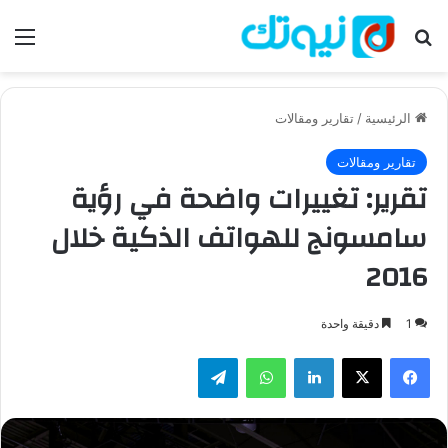
بحث عن
الق
الرئيسية
/
تقارير ومقالات
تقارير ومقالات
تقرير: تغييرات واضحة في رؤية
سامسونج للهواتف الذكية خلال
2016
1
دقيقة واحدة
فيسبوك
‫X
لينكدإن
واتساب
تيلقرام