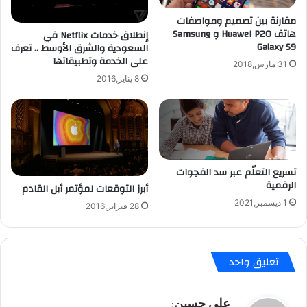
أ
ا
و
مقارنة بين تصميم ومواصفات
ل
هاتف Huawei P20 و Samsung
س
إنطلاق خدمات Netflix في
ج
Galaxy S9
السعودية والشرق الأوسط .. تعرف
ط
د
على الخدمة وتطبيقاتها
و
ي
31 مارس,2018
ش
د
8 يناير,2016
م
ة
ا
ف
ل
ي
أ
G
ف
o
ر
o
تسريع التعلّم عبر سد الفجوات
ي
g
الرقمية
أبرز التوقعات لمؤتمر أبل القادم
ق
l
1 ديسمبر,2021
ي
e
28 فبراير,2016
ا
N
ا
o
ل
w
تعليق واحد
ش
ل
ه
ل
ر
أ
ي
علي حسين
:
ا
ن