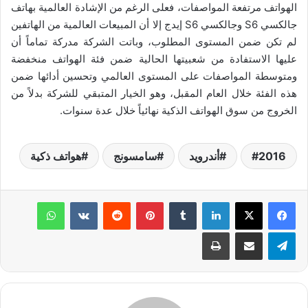
الهواتف مرتفعة المواصفات، فعلى الرغم من الإشادة العالمية بهاتف
جالكسي S6 وجالكسي S6 إيدج إلا أن المبيعات العالمية من الهاتفين
لم تكن ضمن المستوى المطلوب، وباتت الشركة مدركة تماماً أن
عليها الاستفادة من شعبيتها الحالية ضمن فئة الهواتف منخفضة
ومتوسطة المواصفات على المستوى العالمي وتحسين أدائها ضمن
هذه الفئة خلال العام المقبل، وهو الخيار المتبقي للشركة بدلاً من
الخروج من سوق الهواتف الذكية نهائياً خلال عدة سنوات.
2016
أندرويد
سامسونج
هواتف ذكية
لينكدإن
‏Tumblr
بينتيريست
‏Reddit
‏VKontakte
واتساب
تيلقرام
مشاركة عبر البريد
طباعة