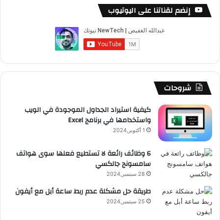
س
o
س
ا
ل
خ
إنضم لقناتنا على اليوتيوب
ب
u
ت
ب
ق
ص
و
T
ق
ت
ر
ا
ك
u
ر
ش
ا
ل
b
ا
ا
م
م
شروحات
e
م
ت
و
كيفية استيراد الجداول الموجودة في الويب
واستخدامها في برنامج Excel
ق
1 أكتوبر,2024
ع
6 وظائف رائعة لا تستطيع فعلها سوى هواتف
سامسونج جالكسي
R
28 سبتمبر,2024
S
طريقة حل مشكلة عدم ربط ساعة أبل مع أيفون
25 سبتمبر,2024
S