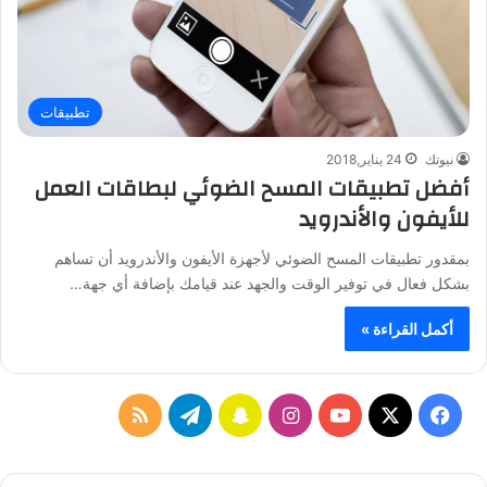
تطبيقات
نيوتك
24 يناير,2018
أفضل تطبيقات المسح الضوئي لبطاقات العمل
للأيفون والأندرويد
بمقدور تطبيقات المسح الضوئي لأجهزة الأيفون والأندرويد أن تساهم
بشكل فعال في توفير الوقت والجهد عند قيامك بإضافة أي جهة…
أكمل القراءة »
ف
ا
س
ت
م
ي
X
Y
ن
ن
ي
ل