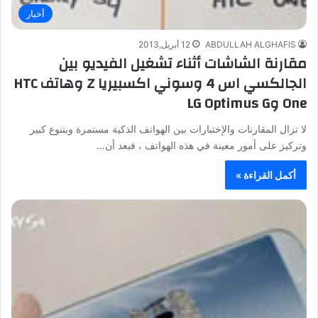
أخبار
ABDULLAH ALGHAFIS
12 أبريل,2013
مقارنة الشاشات أثناء تشغيل الفيديو بين
الجالكسي اس 4 وسوني اكسبيريا Z وهاتف HTC
One وLG Optimus G
لا تزال المقارنات والإختبارات بين الهواتف الذكية مستمرة وبتنوع كبير
وتركيز على أمور معينة في هذه الهواتف ، فبعد أن…
أكمل القراءة »