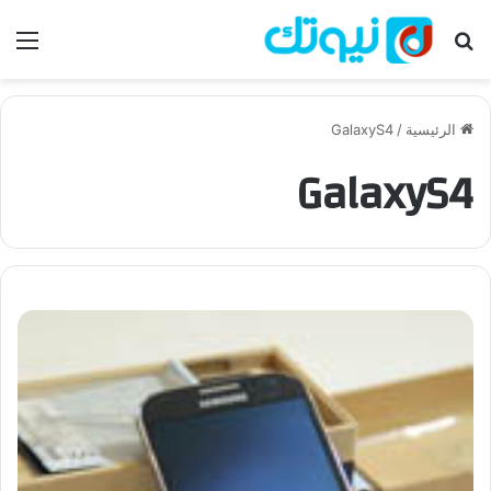
بحث عن
الق
الرئيسية
/
GalaxyS4
GalaxyS4