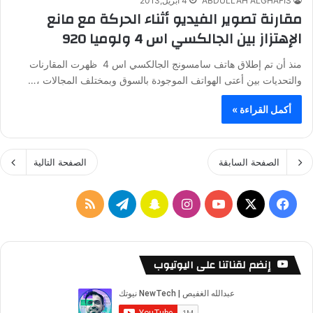
ABDULLAH ALGHAFIS
4 أبريل,2013
مقارنة تصوير الفيديو أثناء الحركة مع مانع
الإهتزاز بين الجالكسي اس 4 ولوميا 920
منذ أن تم إطلاق هاتف سامسونج الجالكسي اس 4 ظهرت المقارنات
والتحديات بين أعتى الهواتف الموجودة بالسوق وبمختلف المجالات ،…
أكمل القراءة »
الصفحة السابقة
الصفحة التالية
ف
ا
س
ت
م
ي
X
Y
ن
ن
ي
ل
س
o
س
ا
ل
خ
إنضم لقناتنا على اليوتيوب
ب
u
ت
ب
ق
ص