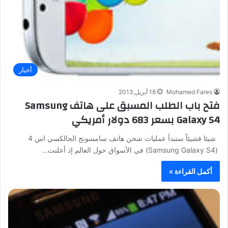
أخبار
Mohamed Fares
18 أبريل,2013
فتح باب الطلب المسبق على هاتف Samsung
Galaxy S4 بسعر 683 دولار أمريكي
شيئا فشيئاً ستبدأ عمليات شحن هاتف سامسونج الجالكسي اس 4
(Samsung Galaxy S4) في الأسواق حول العالم إذ أعلنت…
أكمل القراءة »