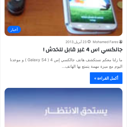
أخبار
Mohamed Fares
23 أبريل,2013
جالكسي اس 4 غير قابل للخدش !
ما زلنا معكم نستكشف هاتف جالكسي إس 4 ( Galaxy S4 ) و موعدنا
اليوم مع ميزة مهمة يتمتع بها الهاتف…
أكمل القراءة »