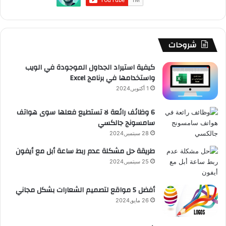
و
T
ق
ت
ر
ا
ك
u
ر
ش
ا
ل
b
ا
ا
م
م
شروحات
e
م
ت
و
كيفية استيراد الجداول الموجودة في الويب
واستخدامها في برنامج Excel
ق
1 أكتوبر,2024
ع
6 وظائف رائعة لا تستطيع فعلها سوى هواتف
سامسونج جالكسي
R
28 سبتمبر,2024
S
طريقة حل مشكلة عدم ربط ساعة أبل مع أيفون
25 سبتمبر,2024
S
أفضل 5 مواقع لتصميم الشعارات بشكل مجاني
26 مايو,2024