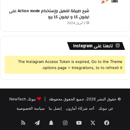
شرح طريقة تفعيل وإستخدام Action mode على
ايفون 15 و ايفون 15 برو
2 أبريل,2024
تابعنا على Instagram
The Instagram Access Token is expired, Go to the Theme
options page > Integrations, to to refresh it.
© حقوق النشر 2026، جميع الحقوق محفوظة |
نيوتك NewTech
عن نيوتك
أحد شركاء أمازون
إتصل بنا
سياسة الخصوصية
فيسبوك
‫X
‫YouTube
انستقرام
سناب
تيلقرام
ملخص