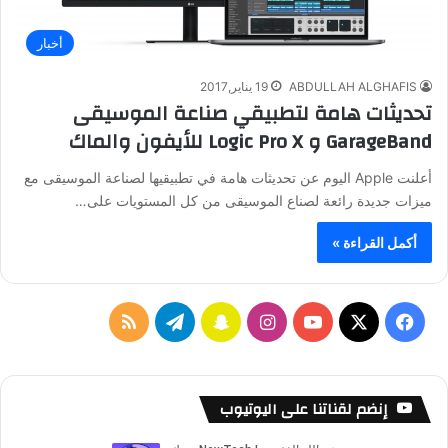
أخبار
ABDULLAH ALGHAFIS
19 يناير,2017
تحديثات هامة لتطبيقي صناعة الموسيقى
GarageBand و Logic Pro X للأيفون والماك
أعلنت Apple اليوم عن تحديثات هامة في تطبيقيها لصناعة الموسيقى مع
ميزات جديدة رائعة لصناع الموسيقى من كل المستويات على…
أكمل القراءة »
ف
ا
س
ت
م
ي
X
Y
ن
ن
ي
ل
س
o
س
ا
ل
خ
إنضم لقناتنا على اليوتيوب
ب
u
ت
ب
ق
ص