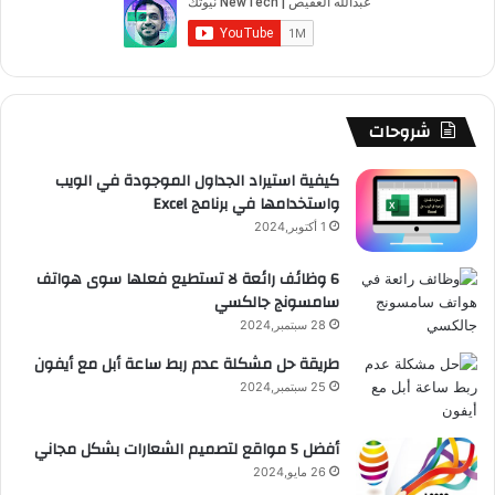
و
T
ق
ت
ر
ا
ك
u
ر
ش
ا
ل
b
ا
ا
م
م
شروحات
e
م
ت
و
كيفية استيراد الجداول الموجودة في الويب
واستخدامها في برنامج Excel
ق
1 أكتوبر,2024
ع
6 وظائف رائعة لا تستطيع فعلها سوى هواتف
سامسونج جالكسي
R
28 سبتمبر,2024
S
طريقة حل مشكلة عدم ربط ساعة أبل مع أيفون
25 سبتمبر,2024
S
أفضل 5 مواقع لتصميم الشعارات بشكل مجاني
26 مايو,2024