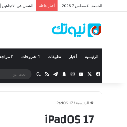
الجمعة, أغسطس 7 2026
أخبار عاجلة
الشحن في الاتجاهين | 
الرئيسية
أخبار
تطبيقات
شروحات
مراجع
‫X
فيسبوك
‫YouTube
انستقرام
تيلقرام
سناب تشات
ملخص الموقع RSS
الوضع المظلم
الرئيسية
/
iPadOS 17
iPadOS 17