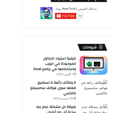
ب
u
ت
ب
ق
ص
و
T
ق
ت
ر
ا
ك
u
ر
ش
ا
ل
b
ا
ا
م
م
e
م
ت
و
شروحات
ق
كيفية استيراد الجداول
الموجودة في الويب
ع
واستخدامها في برنامج Excel
R
1 أكتوبر,2024
6 وظائف رائعة لا تستطيع
S
فعلها سوى هواتف سامسونج
جالكسي
S
28 سبتمبر,2024
طريقة حل مشكلة عدم ربط
ساعة أبل مع أيفون