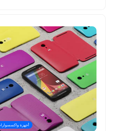
أجهزة واكسسوارا