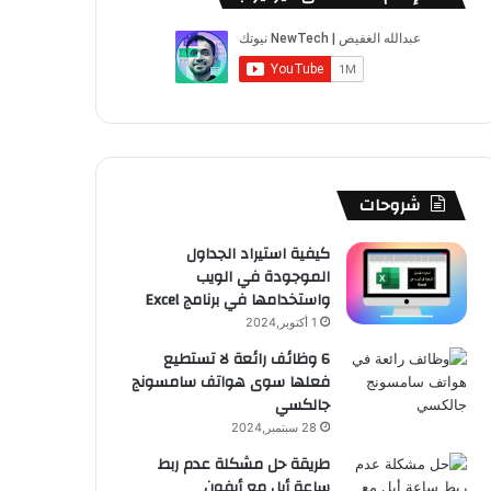
ب
u
ت
ب
ق
ص
و
T
ق
ت
ر
ا
ك
u
ر
ش
ا
ل
b
ا
ا
م
م
e
م
ت
و
شروحات
ق
كيفية استيراد الجداول
الموجودة في الويب
ع
واستخدامها في برنامج Excel
R
1 أكتوبر,2024
6 وظائف رائعة لا تستطيع
S
فعلها سوى هواتف سامسونج
جالكسي
S
28 سبتمبر,2024
طريقة حل مشكلة عدم ربط
ساعة أبل مع أيفون