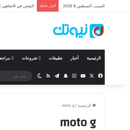
السبت, أغسطس 8 2026
أخبار عاجلة
الشحن في الاتجاهين | 
الرئيسية
أخبار
تطبيقات
شروحات
مراجع
‫X
فيسبوك
‫YouTube
انستقرام
تيلقرام
سناب تشات
ملخص الموقع RSS
الوضع المظلم
الرئيسية
/
moto g
moto g