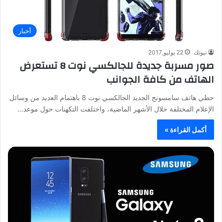
أخبار
نيوتك
22 يوليو,2017
صور مسربة جديدة للجالكسي نوت 8 تستعرض
الهاتف من كافة الجوانب
حظي هاتف سامسونج الجديد الجالكسي نوت 8 باهتمام العديد من وسائل
الإعلام المختلفة خلال الأشهر الماضية، واختلفت التكهنات حول موعد…
أكمل القراءة »