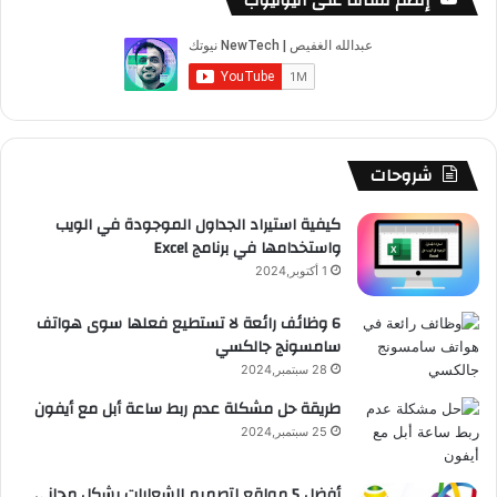
إنضم لقناتنا على اليوتيوب
ب
u
ت
ب
ق
ص
و
T
ق
ت
ر
ا
ك
u
ر
ش
ا
ل
b
ا
ا
م
م
شروحات
e
م
ت
و
كيفية استيراد الجداول الموجودة في الويب
واستخدامها في برنامج Excel
ق
1 أكتوبر,2024
ع
6 وظائف رائعة لا تستطيع فعلها سوى هواتف
سامسونج جالكسي
R
28 سبتمبر,2024
S
طريقة حل مشكلة عدم ربط ساعة أبل مع أيفون
25 سبتمبر,2024
S
أفضل 5 مواقع لتصميم الشعارات بشكل مجاني