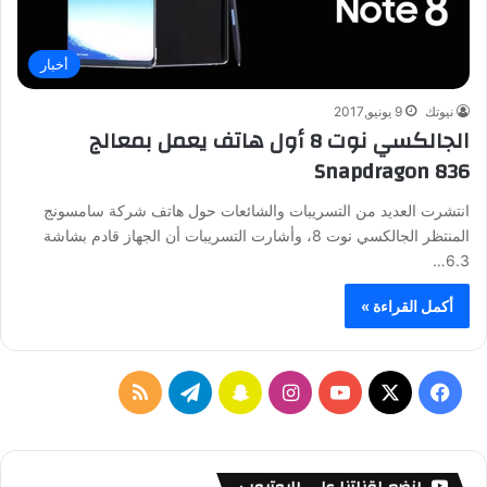
أخبار
نيوتك
9 يونيو,2017
الجالكسي نوت 8 أول هاتف يعمل بمعالج
Snapdragon 836
انتشرت العديد من التسريبات والشائعات حول هاتف شركة سامسونج
المنتظر الجالكسي نوت 8، وأشارت التسريبات أن الجهاز قادم بشاشة
6.3…
أكمل القراءة »
ف
ا
س
ت
م
ي
X
Y
ن
ن
ي
ل
س
o
س
ا
ل
خ