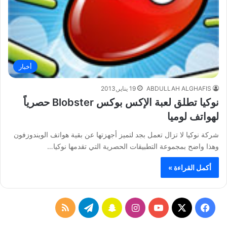
أخبار
ABDULLAH ALGHAFIS
19 يناير,2013
نوكيا تطلق لعبة الإكس بوكس Blobster حصرياً
لهواتف لوميا
شركة نوكيا لا تزال تعمل بجد لتميز أجهزتها عن بقية هواتف الويندوزفون
وهذا واضح بمجموعة التطبيقات الحصرية التي تقدمها نوكيا…
أكمل القراءة »
ف
ا
س
ت
م