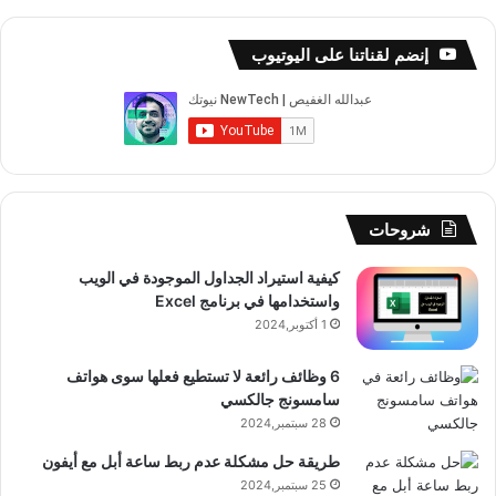
ي
X
Y
ن
ن
ي
ل
س
o
س
ا
ل
خ
إنضم لقناتنا على اليوتيوب
ب
u
ت
ب
ق
ص
و
T
ق
ت
ر
ا
ك
u
ر
ش
ا
ل
b
ا
ا
م
م
شروحات
e
م
ت
و
كيفية استيراد الجداول الموجودة في الويب
واستخدامها في برنامج Excel
ق
1 أكتوبر,2024
ع
6 وظائف رائعة لا تستطيع فعلها سوى هواتف
R
سامسونج جالكسي
28 سبتمبر,2024
S
طريقة حل مشكلة عدم ربط ساعة أبل مع أيفون
25 سبتمبر,2024
S