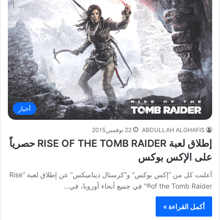
أخبار
ABDULLAH ALGHAFIS
22 نوفمبر,2015
إطلاق لعبة RISE OF THE TOMB RAIDER حصرياً
على الإكس بوكس
أعلنت كل من “إكس بوكس” و”كرستال ديناميكس” عن إطلاق لعبة “Rise
of the Tomb Raider®” في جميع أنحاء أوروبا، في…
أكمل القراءة »