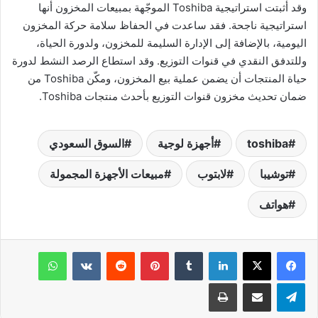
وقد أثبتت استراتيجية Toshiba الموجّهة بمبيعات المخزون أنها
استراتيجية ناجحة. فقد ساعدت في الحفاظ سلامة حركة المخزون
اليومية، بالإضافة إلى الإدارة السليمة للمخزون، ولدورة الحياة،
وللتدفق النقدي في قنوات التوزيع. وقد استطاع الرصد النشط لدورة
حياة المنتجات أن يضمن عملية بيع المخزون، ومكّن Toshiba من
ضمان تحديث مخزون قنوات التوزيع بأحدث منتجات Toshiba.
toshiba
أجهزة لوجية
السوق السعودي
توشيبا
لابتوب
مبيعات الأجهزة المجمولة
هواتف
لينكدإن
‏Tumblr
بينتيريست
‏Reddit
‏VKontakte
واتساب
تيلقرام
مشاركة عبر البريد
طباعة