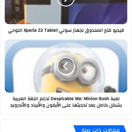
ف
ت
ح
ا
فيديو فتح الصندوق لجهاز سوني Xperia Z2 Tablet اللوحي
ل
ص
ن
ل
د
ع
و
ب
ق
ة
ل
D
ج
e
ه
s
ا
p
ز
i
لعبة Despicable Me: Minion Rush تدعم اللغة العربية
س
c
بشكل كامل بعد تحديثها على الأيفون والأيباد والأندرويد
و
a
ن
b
ي
l
X
e
مقالات ذات صلة
p
M