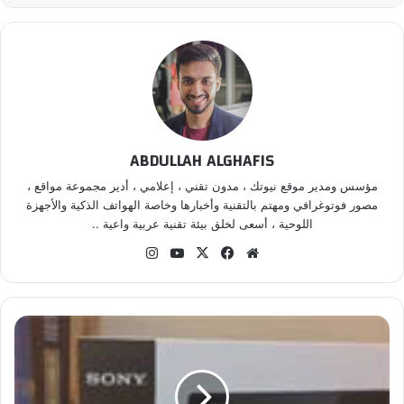
ABDULLAH ALGHAFIS
مؤسس ومدير موقع نيوتك ، مدون تقني ، إعلامي ، أدير مجموعة مواقع ،
مصور فوتوغرافي ومهتم بالتقنية وأخبارها وخاصة الهواتف الذكية والأجهزة
اللوحية ، أسعى لخلق بيئة تقنية عربية واعية ..
موق
في
‫X
‫Yo
انس
ع
سب
uT
تقر
الوي
وك
ub
ام
ب
e
ف
ي
د
ي
و