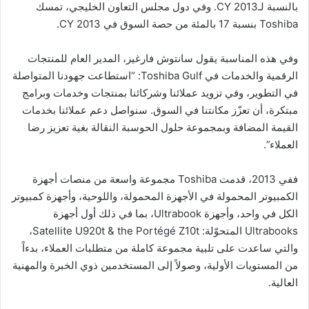
بالنسبة لـCY 2013. وفي دول مجلس التعاون الخليجي، تمسك
Toshiba بنسبة 17 بالمئة من حصة السوق في CY 2013.
وفي هذه المناسبة يقول سانتوش فارغيز، المدير العام للمنتجات
الرقمية والخدمات في Toshiba Gulf: “استطاعت جهودنا المتواصلة
في التطوير، وفي تزويد عملائنا وشركائنا بمنتجات وخدمات وبرامج
مبتكرة، أن تعزّز مكانتنا في السوق. سنواصل دعم عملائنا بخدمات
القيمة المضافة وبمجموعة حلول الحوسبة النقالة بغية تعزيز رضا
العملاء”.
ففي 2013، قدمت Toshiba مجموعة واسعة من منصات أجهزة
الكمبيوتر المحمولة في الأجهزة المحمولة، واللوحية، وأجهزة كمبيوتر
الكل في واحد، وأجهزة Ultrabook، بما في ذلك أول أجهزة
Ultrabooks المتحوّلة: Satellite U920t & the Portégé Z10t،
والتي ساعدت على تلبية مجموعة كاملة من متطلبات العملاء، بدءاً
من المستويات الأولية، وصولاً إلى المستخدمين ذوي الخبرة والمهنية
العالية.