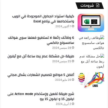
b
ا
ا
م
م
ث
شروحات
ه
e
م
ت
و
ا
كيفية استيراد الجداول الموجودة في الويب
ع
واستخدامها في برنامج Excel
ق
ل
1 أكتوبر,2024
ى
ع
ا
6 وظائف رائعة لا تستطيع فعلها سوى هواتف
ل
سامسونج جالكسي
R
أ
28 سبتمبر,2024
ي
S
ف
طريقة حل مشكلة عدم ربط ساعة أبل مع أيفون
و
25 سبتمبر,2024
S
ن
و
أفضل 5 مواقع لتصميم الشعارات بشكل مجاني
ا
26 مايو,2024
ل
أ
ي
شرح طريقة تفعيل وإستخدام Action mode على
ب
ايفون 15 و ايفون 15 برو
ا
2 أبريل,2024
د