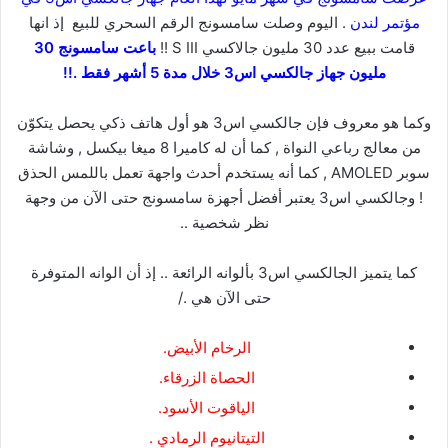
مؤتمر لندن
. اليوم وصلت سامسونج الرقم السحري للبيع إذ انها
قامت ببيع عدد 30 مليون جالاكسي S III !!
باعت سامسونج 30
مليون جهاز جالكسي اس3 خلال مدة 5 أشهر فقط .!!
وكما هو معروف فإن جالكسي اس3 هو أول هاتف ذكي يحصل يتكوّن
من معالج رباعي النواة , كما أن له كاميرا 8 ميغا بيكسل , وشاشة
سوبر AMOLED , كما أنه يستخدم أحدث واجهة تعمل باللمس الحذق
! وجالكسي اس3 يعتبر أفضل أجهزة سامسونج حتى الآن من وجهة
نظر شخصية ..
كما يتميز الجالكسي اس3 بألوانه الرائعة .. إذ أن الوانه المتوفرة
حتى الآن هي ./
الرخام الأبيض.
الحصاة الزرقاء.
الياقوت الأسود.
التيتانيوم الرمادي .