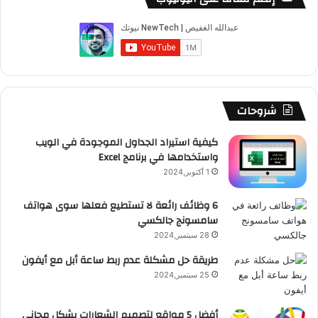
ب
u
ت
ب
ق
ص
و
T
ق
ت
ر
ا
ك
u
ر
ش
ا
ل
b
ا
ا
م
م
شروحات
e
م
ت
و
كيفية استيراد الجداول الموجودة في الويب
واستخدامها في برنامج Excel
ق
1 أكتوبر,2024
ع
6 وظائف رائعة لا تستطيع فعلها سوى هواتف
سامسونج جالكسي
R
28 سبتمبر,2024
S
طريقة حل مشكلة عدم ربط ساعة أبل مع أيفون
25 سبتمبر,2024
S
أفضل 5 مواقع لتصميم الشعارات بشكل مجاني