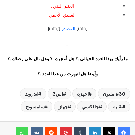
العنبر البني .
العقيق الأحمر.
[info]
المصدر
[/info]
…
ما رأيك بهذا العدد الخيالي .؟ هل أعجبك .؟ وهل نال على رضاك .؟
وأيضا هل انبهرت من هذا العدد .؟
30 مليون
اجهزة
اس3
اندرويد
تقنية
جالكسي
جهاز
سامسونج
لينكدإن
‏Tumblr
بينتيريست
‏Reddit
‏VKontakte
واتساب