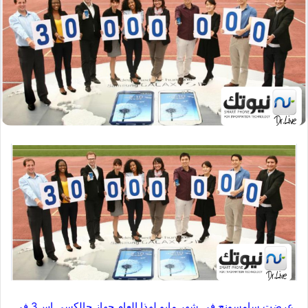
عرضت سامسونج في شهر مايو لهذا العام جهاز جالكسي اس3 في