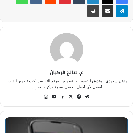
تيلقرام
مشاركة عبر البريد
طباعة
م. صالح الركيان
مدوّن سعودي , متذوق للتصوير والتصميم , مهتم للتقنية , أحب تطوير الذات ,
أسعى لأن أجعل لنفسي بصمة تذكر بالخير ...
موق
في
‫X
لينك
‫Yo
انس
ع
سب
دإن
uT
تقر
الوي
وك
ub
ام
ب
e
ن
ظ
ا