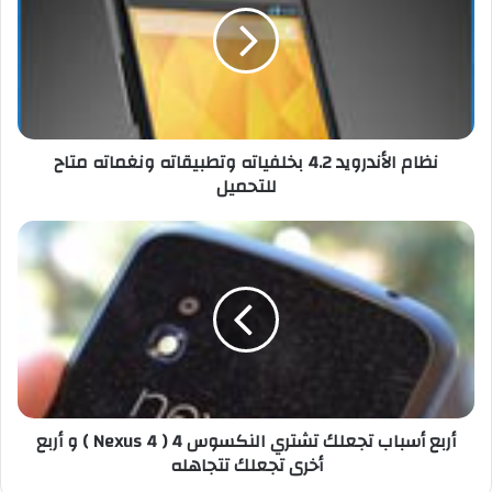
م
ا
ل
أ
ن
د
نظام الأندرويد 4.2 بخلفياته وتطبيقاته ونغماته متاح
ر
للتحميل
و
ي
د
أ
4
ر
.
ب
2
ع
ب
أ
خ
س
ل
ب
ف
ا
ي
ب
أربع أسباب تجعلك تشتري النكسوس 4 ( Nexus 4 ) و أربع
ا
ت
أخرى تجعلك تتجاهله
ت
ج
ه
ع