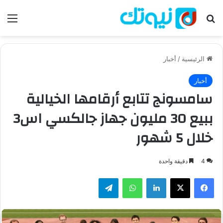
بحث عن
الق
الرئيسية
/
أخبار
أخبار
سامسونج تتابع أرقامها الخيالية
ببيع 30 مليون جهاز جالكسي اس3
خلال 5 شهور
4
دقيقة واحدة
فيسبوك
‫X
لينكدإن
واتساب
تيلقرام