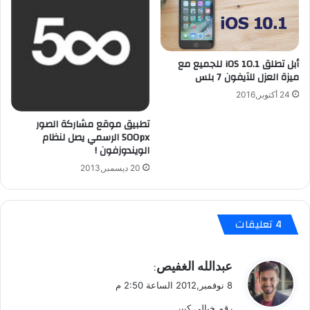
ل
4
ت
)
ح
و
م
أ
أبل تطلق iOS 10.1 للجميع مع
ي
ر
ميزة العزل للآيفون 7 بلس
ل
ب
ع
24 أكتوبر,2016
أ
تطبيق موقع مشاركة الصور
خ
500px الرسمي يصل لنظام
ر
الويندوزفون !
ى
ت
20 ديسمبر,2013
ج
ع
ل
‫4 تعليقات
ك
ت
ت
ي
عبدالله الغفيص
ج
:
ق
ا
8 نوفمبر,2012 الساعة 2:50 م
و
ه
رقم خيالي كبير ..