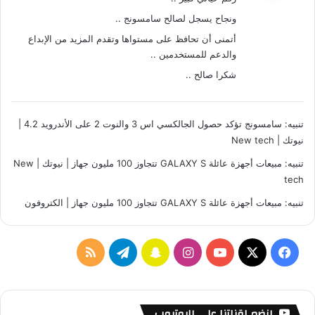
ل
ل
ه
ونجاح يسجل لصالح سامسونج ..
أتمنى أن تحافظ على مستواها وتقدم المزيد من الإبداع
والدعم للمستخدمين ..
شكرا صالح ..
تنبيه:
سامسونج تؤكد حصول الجالكسي اس 3 والنوت 2 على الأندرويد 4.2 |
نيوتك | New tech
تنبيه:
مبيعات أجهزة عائلة GALAXY S تتجاوز 100 مليون جهاز | نيوتك | New
tech
تنبيه:
مبيعات أجهزة عائلة GALAXY S تتجاوز 100 مليون جهاز | الكتروفون
ف
ا
س
ت
م
ي
X
Y
ن
ن
ي
ل
س
o
س
ا
ل
خ
إنضم لقناتنا على اليوتيوب