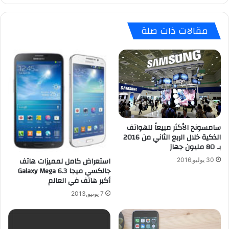
و
ل
ت
ك
مقالات ذات صلة
ط
ت
ب
ش
ي
ت
ق
ر
ا
ي
ت
ا
ه
ل
و
ن
ن
ك
غ
سامسونج الأكثر مبيعاً للهواتف
س
الذكية خلال الربع الثاني من 2016
م
و
بـ 80 مليون جهاز
ا
س
ت
4
استعراض كامل لمميزات هاتف
30 يوليو,2016
ه
(
جالكسي ميجا 6.3 Galaxy Mega
م
أكبر هاتف في العالم
N
ت
e
7 يونيو,2013
ا
x
ح
u
ل
s