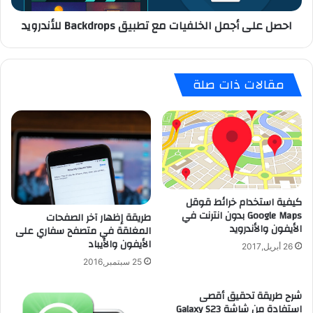
ت
ج
احصل على أجمل الخلفيات مع تطبيق Backdrops للأندرويد
ي
م
ا
ل
ر
ا
ا
ل
مقالات ذات صلة
ل
خ
ط
ل
ع
ف
ا
ي
م
ا
ا
ت
ل
م
م
ع
كيفية استخدام خرائط قوقل
ن
ت
Google Maps بدون انترنت في
ا
طريقة إظهار آخر الصفحات
ط
الأيفون والأندرويد
المغلقة في متصفح سفاري على
س
ب
الأيفون والأيباد
ب
ي
26 أبريل,2017
ل
ق
25 سبتمبر,2016
ح
B
ا
a
شرح طريقة تحقيق أقصى
ل
c
استفادة من شاشة Galaxy S23