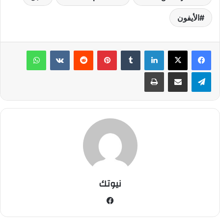
الأيفون
لينكدإن
‏Tumblr
بينتيريست
‏Reddit
‏VKontakte
واتساب
تيلقرام
مشاركة عبر البريد
طباعة
نيوتك
في
سب