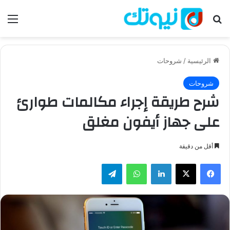
بحث عن
الق
الرئيسية
/
شروحات
شروحات
شرح طريقة إجراء مكالمات طوارئ
على جهاز أيفون مغلق
أقل من دقيقة
فيسبوك
‫X
لينكدإن
واتساب
تيلقرام