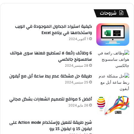
b
ا
ا
م
م
شروحات
e
م
ت
و
كيفية استيراد الجداول الموجودة في الويب
واستخدامها في برنامج Excel
ق
1 أكتوبر,2024
ع
6 وظائف رائعة لا تستطيع فعلها سوى هواتف
سامسونج جالكسي
R
28 سبتمبر,2024
S
طريقة حل مشكلة عدم ربط ساعة أبل مع أيفون
25 سبتمبر,2024
S
أفضل 5 مواقع لتصميم الشعارات بشكل مجاني
26 مايو,2024
شرح طريقة تفعيل وإستخدام Action mode على
ايفون 15 و ايفون 15 برو