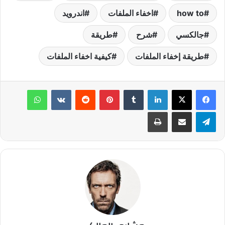
how to
اخفاء الملفات
اندرويد
جالكسي
شرح
طريقة
طريقة إخفاء الملفات
كيفية اخفاء الملفات
لينكدإن
‏Tumblr
بينتيريست
‏Reddit
‏VKontakte
واتساب
تيلقرام
مشاركة عبر البريد
طباعة