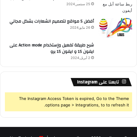
25 سبتمبر,2024
S
ف
ي
أفضل 5 مواقع لتصميم الشعارات بشكل مجاني
ا
26 مايو,2024
ل
أ
م
شرح طريقة تفعيل وإستخدام Action mode على
ن
ايفون 15 و ايفون 15 برو
ا
2 أبريل,2024
ل
إ
ل
ك
تابعنا على Instagram
ت
ر
The Instagram Access Token is expired, Go to the Theme
و
options page > Integrations, to to refresh it.
ن
ي
!