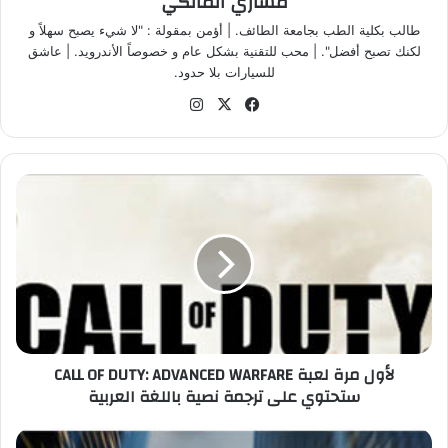
مشاري المالكي
طالب بكلية الطب بجامعة الطائف. | أؤمن بمقولة : "لا شيء يصبح سهلاً و
لكنك تصبح أفضل". | محب للتقنية بشكل عام و خصوصاً الأندرويد. | عاشق
للسيارات بلا حدود.
في
‫X
انس
سب
تقر
وك
ام
ل
أ
و
ل
م
ر
ة
ل
ع
لأول مرة لعبة CALL OF DUTY: ADVANCED WARFARE
ب
ستحتوي على ترجمة نصية باللغة العربية
ة
C
A
ت