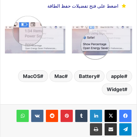
اضغط على فتح تفضيلات حفظ الطاقة
MacOS
Mac
Battery
apple
Widget
لينكدإن
‏Tumblr
بينتيريست
‏Reddit
‏VKontakte
واتساب
تيلقرام
مشاركة عبر البريد
طباعة