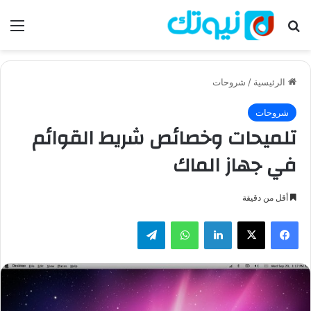
بحث عن
الق
الرئيسية
/
شروحات
شروحات
تلميحات وخصائص شريط القوائم
في جهاز الماك
أقل من دقيقة
فيسبوك
‫X
لينكدإن
واتساب
تيلقرام