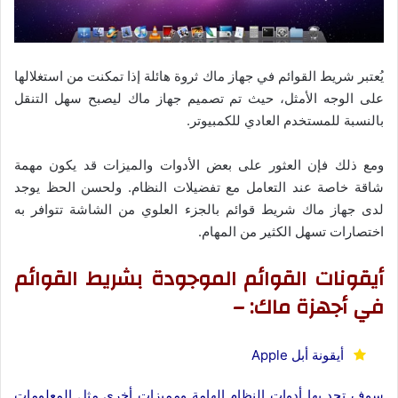
يُعتبر شريط القوائم في جهاز ماك ثروة هائلة إذا تمكنت من استغلالها
على الوجه الأمثل، حيث تم تصميم جهاز ماك ليصبح سهل التنقل
بالنسبة للمستخدم العادي للكمبيوتر.
ومع ذلك فإن العثور على بعض الأدوات والميزات قد يكون مهمة
شاقة خاصة عند التعامل مع تفضيلات النظام. ولحسن الحظ يوجد
لدى جهاز ماك شريط قوائم بالجزء العلوي من الشاشة تتوافر به
اختصارات تسهل الكثير من المهام.
أيقونات القوائم الموجودة بشريط القوائم
في أجهزة ماك: –
أيقونة أبل Apple
سوف تجد بها أدوات النظام الهامة ومميزات أخرى مثل المعلومات