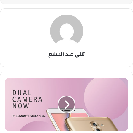
تنتي عبد السلام
ه
و
ا
و
ي
ت
ط
ل
ق