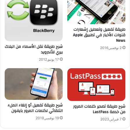
أ
ة
ق
S
ل
t
و
e
ب
a
طريقة تفعيل وتعطيل إشعارات
د
m
قنوات الأخبار في تطبيق Apple
و
W
News
ن
o
شرح طريقة نقل الأسماء من البلاك
2 نوفمبر,2016
ع
بيري للأندرويد
r
د
l
17 يونيو,2012
س
d
ا
H
ت
e
ل
i
ا
s
ي
t
ك
ل
شرح طريقة تفعيل أو إلغاء الملء
شرح طريقة تصدير كلمات المرور
ا
ل
التلقائي لكلمات المرور بآيفون
من خدمة LastPass
أ
19 نوفمبر,2019
ي
7 فبراير,2023
ف