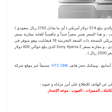
والذي يبلغ 574 دولار أمريكي ( أي ما يعادل 2150 ريال سعودي )
وحة بدون عقد بسعة تخزينية 32 قيقابايت ، و هذا السعر يعتبر سعراً جيداً و تنافسياً للغاية مقارنة بسعر
هاتف جالاكسي إس 4 والذي يبلغ حوالي 670 دولار أمريكي للنسخة ذات السعة التخزينية 16 قيقابايت وهو متوفر في
السعودية تحت الطلب المسبق بسعر 2700 ريال سعودي ، و مقارنة بسعر Sony Xperia Z الذي يبلغ حوالي 600 دولار
HTC ONE
مسبقاً عبر موقع شركة
ي عن الهاتف للإطلاع على أبرز مزاياه و عيوبه :