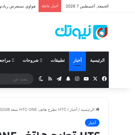
الجمعة, أغسطس 7 2026
أخبار عاجلة
الرئيسية
أخبار
تطبيقات
شروحات
مراجع
‫X
فيسبوك
‫YouTube
انستقرام
تيلقرام
سناب تشات
ملخص الموقع RSS
الوضع المظلم
الرئيسية
/
أخبار
/
HTC تطرح هاتف HTC ONE سعة 32GB بسعر 574 دولار !
أخبار