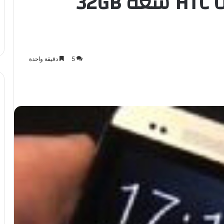
HTC تطرح هاتف HTC ONE سعة 32GB
5
دقيقة واحدة