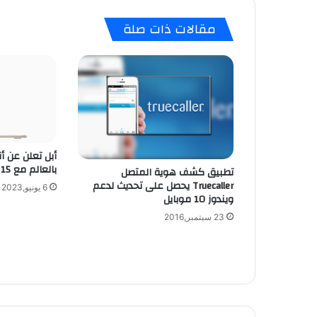
ي
د
مقالات ذات صلة
ي
و
ب
ي
ن
ا
ل
ج
ا
ل
بالعالم مع MacBook Air 15
تطبيق كشف هوية المتصل
ك
Truecaller يحصل على تحديث لدعم
6 يونيو,2023
س
ويندوز 10 موبايل
ي
23 سبتمبر,2016
ا
س
4
و
س
و
ن