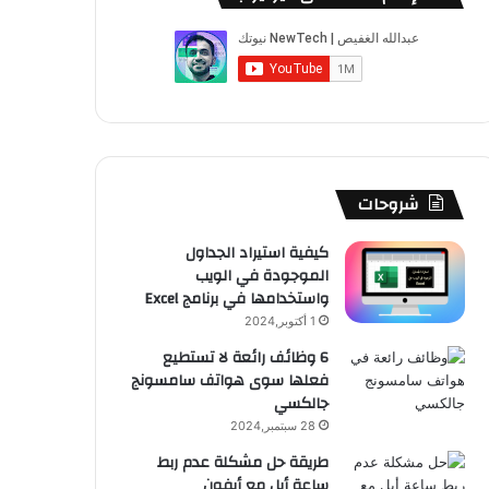
ب
u
ت
ب
ق
ص
و
T
ق
ت
ر
ا
ك
u
ر
ش
ا
ل
b
ا
ا
م
م
e
م
ت
و
شروحات
ق
كيفية استيراد الجداول
الموجودة في الويب
ع
واستخدامها في برنامج Excel
R
1 أكتوبر,2024
6 وظائف رائعة لا تستطيع
S
فعلها سوى هواتف سامسونج
جالكسي
S
28 سبتمبر,2024
طريقة حل مشكلة عدم ربط
ساعة أبل مع أيفون