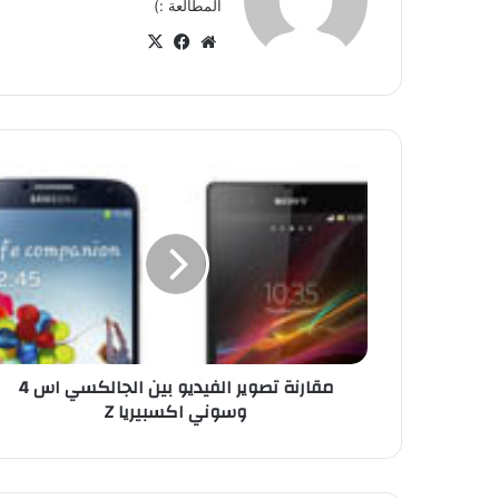
المطالعة :)
موق
في
‫X
ع
سب
الوي
وك
ب
م
ق
ا
ر
ن
ة
ت
ص
و
مقارنة تصوير الفيديو بين الجالكسي اس 4
ي
وسوني اكسبيريا Z
ر
ا
ل
ف