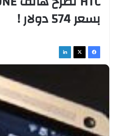
بسعر 574 دولار !
فيسبوك
‫X
لينكدإن