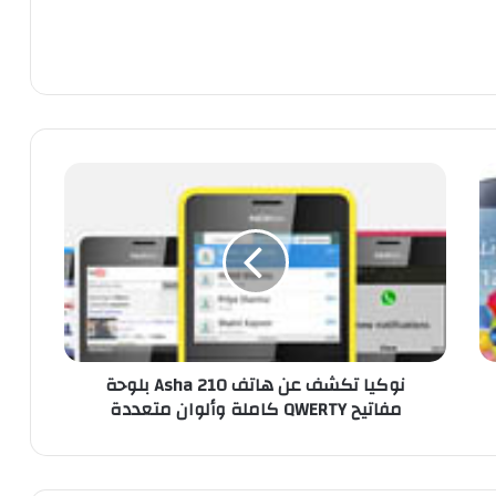
ن
و
ك
ي
ا
ت
ك
ش
ف
نوكيا تكشف عن هاتف Asha 210 بلوحة
ع
مفاتيح QWERTY كاملة وألوان متعددة
ن
ه
ا
ت