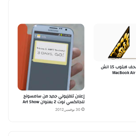
ف
A
s
h
a
2
1
0
ب
ل
و
أبل تعلن عن أنحف لابتوب 15 انش
ح
ة
م
ف
إعلان تلفزيوني جديد من سامسونج
ا
للجالكسي نوت 2 بعنوان Art Show
ت
ي
30 نوفمبر,2012
ح
Q
W
E