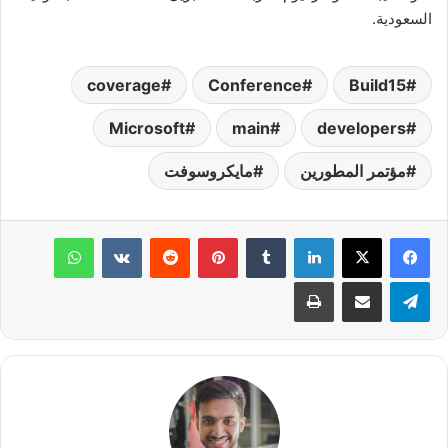
السعودية.
coverage
Conference
Build15
Microsoft
main
developers
مؤتمر المطورين
مايكروسوفت
لينكدإن
‏Tumblr
بينتيريست
‏Reddit
‏VKontakte
واتساب
تيلقرام
مشاركة عبر البريد
طباعة