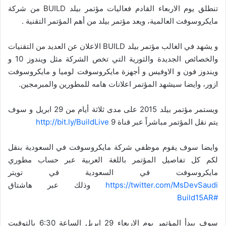
تنطلق يوم الاربعاء القادم فعاليات مؤتمر بيلد BUILD من شركة
مايكروسوفت العالمية، ويعد مؤتمر بيلد من أهم المؤتمر التقنية .
و يشهد في الغالب مؤتمر بيلد BUILD الاعلان عن العديد من التقنيات
والخصائص الجديدة والثورية التي تخص الشركة مثل ويندوز 10 و
ويندوز فون و الاوفيس و أجهزة مايكروسوفت لوميا و مايكروسوفت
ازور، وايضا سيشهد المؤتمر اعلانات هامه للمطورين والمبرمجين.
ويستمر مؤتمر بيلد 2015 على مدى ثلاثة أيام من 29 ابريل و سوف
يتم نقل المؤتمر مباشراً عبر قناة 9
http://bit.ly/BuildLive
وايضا سوف يقوم موظفي شركة مايكروسوفت في السعودية بنقل
لكم كل تفاصيل المؤتمر باللغة العربية عبر حساب مطوري
مايكروسوفت في السعودية في تويتر
https://twitter.com/MsDevSaudi
وذلك عبر هاشتاق
#Build15AR
سوف يبدأ المؤتمر يوم الاربعاء 29 ابريل الساعة 6:30 بالتوقيت