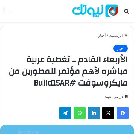
بحث عن
الق
الرئيسية
/
أخبار
أخبار
الأربعاء القادم .. تغطية عربية
مباشره لأهم مؤتمر للمطورين من
مايكروسوفت #Build15AR
أقل من دقيقة
فيسبوك
‫X
لينكدإن
واتساب
تيلقرام