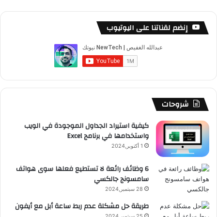
ي
X
Y
ن
ن
ي
ل
د
س
o
س
ا
ل
خ
إنضم لقناتنا على اليوتيوب
ب
u
ت
ب
ق
ص
و
T
ق
ت
ر
ا
ك
u
ر
ش
ا
ل
b
ا
ا
م
م
شروحات
e
م
ت
و
كيفية استيراد الجداول الموجودة في الويب
واستخدامها في برنامج Excel
ق
1 أكتوبر,2024
ع
6 وظائف رائعة لا تستطيع فعلها سوى هواتف
سامسونج جالكسي
R
28 سبتمبر,2024
S
طريقة حل مشكلة عدم ربط ساعة أبل مع أيفون
25 سبتمبر,2024