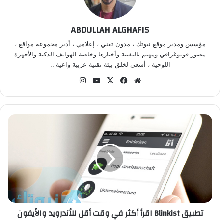
ABDULLAH ALGHAFIS
مؤسس ومدير موقع نيوتك ، مدون تقني ، إعلامي ، أدير مجموعة مواقع ،
مصور فوتوغرافي ومهتم بالتقنية وأخبارها وخاصة الهواتف الذكية والأجهزة
اللوحية ، أسعى لخلق بيئة تقنية عربية واعية ..
موق
في
‫X
‫Yo
انس
ع
سب
uT
تقر
الوي
وك
ub
ام
ب
e
ت
ط
ب
ي
ق
B
l
i
n
تطبيق Blinkist اقرأ أكثر في وقت أقل للأندرويد والأيفون
k