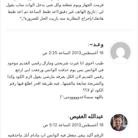
فرمت الجهاز ويوم شغلته وكل شي بدخل الوات ساب يقول
لي ::تاريخ الهاتف غير دقيق!اعد ظبط الساعة ثم اعد ظبط
هاتفك!بإخراج البطارية منه ياريت الحل للضرورة^_^
ي
وعـد~
:
ق
16 أغسطس,2013 الساعة 2:25 ص
و
طيب اخوي انا غيرت شريحتي ومازال رقمي القديم موجود
ل
في الواتس بس يوم حذفت الواتس ورجعت ابي ارجع
رقمي القديم لان الكل يعرفه مارضي يقول لازم الكود وكذا
والشريحة ضايعة مالقيتها.. فيه طريقة اقدر اطلع فيها رقم
الكود او لا؟؟
باللهه سسااعدووووونني:”(
ي
عبدالله الغفيص
:
ق
16 أغسطس,2013 الساعة 5:12 ص
و
الرقم أكيد يبقى مفعل فيه الواتس اب مادام أنك ماحذفتيه
ل