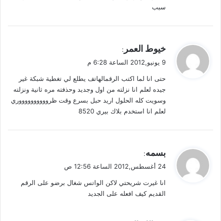
سبب
ي
خيوط العمر
:
ق
9 يونيو,2012 الساعة 6:28 م
و
حتى انا لما اكتب الرقمالهاتف يطلع لي تغطية شبكة غير
ل
جيده لعلم انا نزلته من اول وجديد وحذفته مره ثانية ونزلته
وسويت كله الحلول اريد حبل بسرع وقت ظرووووووووووري
لعلم انا استخدم بلاك بيري 8520
ي
بسمه
:
ق
24 أغسطس,2012 الساعة 12:56 ص
و
انا غيرت شريحتي لاكن الواتس شغال برضو على الرقم
ل
القديم كيف افعله على الجديد