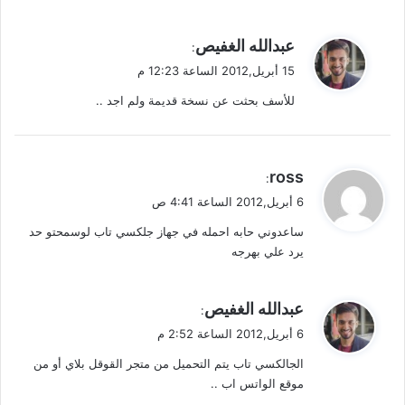
ي
عبدالله الغفيص
:
ق
15 أبريل,2012 الساعة 12:23 م
و
للأسف بحثت عن نسخة قديمة ولم اجد ..
ل
ي
ross
:
ق
6 أبريل,2012 الساعة 4:41 ص
و
ساعدوني حابه احمله في جهاز جلكسي تاب لوسمحتو حد
ل
يرد علي بهرجه
ي
عبدالله الغفيص
:
ق
6 أبريل,2012 الساعة 2:52 م
و
الجالكسي تاب يتم التحميل من متجر القوقل بلاي أو من
ل
موقع الواتس اب ..