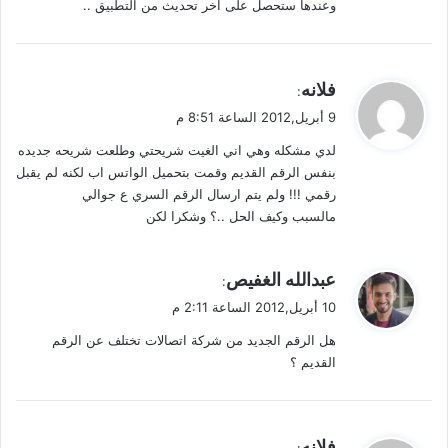
وعندها ستحصل على اخر تحديث من التطبيق ..
ي
فلانه
:
ق
9 أبريل,2012 الساعة 8:51 م
و
لدي مشكله وهي اني الغيت شريحتي وطلعت شريحه جديده
ل
بنفس الرقم القديم وقمت بتحميل الواتس اب لكنه لم يقبل
رقمي !!! ولم يتم ارسال الرقم السري ع جوالي
مالسبب وكيف الحل ..؟ وشكرا لكن
ي
عبدالله الغفيص
:
ق
10 أبريل,2012 الساعة 2:11 م
و
هل الرقم الجديد من شركة اتصالات تختلف عن الرقم
ل
القديم ؟
ي
فلانه