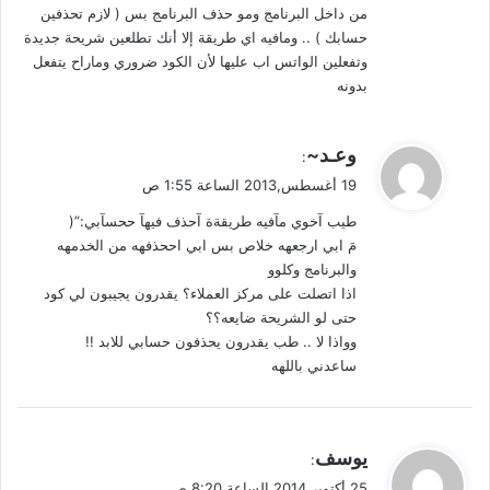
من داخل البرنامج ومو حذف البرنامج بس ( لازم تحذفين
حسابك ) .. ومافيه اي طريقة إلا أنك تطلعين شريحة جديدة
وتفعلين الواتس اب عليها لأن الكود ضروري وماراح يتفعل
بدونه
ي
وعـد~
:
ق
19 أغسطس,2013 الساعة 1:55 ص
و
طيب آخوي مآفيه طريقةة آحذف فيهآ ححسآبي:”(
ل
مَ ابي ارجعهه خلاص بس ابي اححذفهه من الخدمهه
والبرنامج وكلوو
اذا اتصلت على مركز العملاء؟ يقدرون يجيبون لي كود
حتى لو الشريحة ضايعه؟؟
وواذا لا .. طب يقدرون يحذفون حسابي للابد !!
ساعدني باللهه
ي
يوسف
:
ق
25 أكتوبر,2014 الساعة 8:20 ص