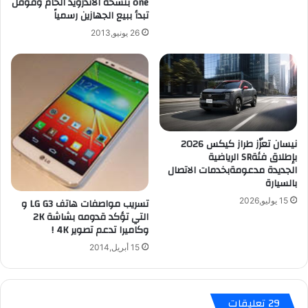
one بنسخة الأندرويد الخام وقوقل
ت
تبدأ ببيع الجهازين رسمياً
٤
ب
ج
د
26 يونيو,2013
ي
ل
ج
ه
ا
ب
ب
ـ
ا
ق
ي
و
ت
ق
نيسان تعزّز طراز كيكس 2026
ل
بإطلاق فئةSR الرياضية
ب
الجديدة مدعومةبخدمات الاتصال
ل
بالسيارة
ا
15 يوليو,2026
تسريب مواصفات هاتف LG G3 و
ي
التي تؤكد قدومه بشاشة 2K
وكاميرا تدعم تصوير 4K !
15 أبريل,2014
‫29 تعليقات