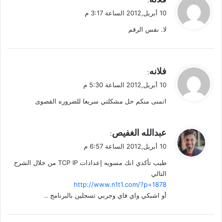
:
ق
10 أبريل,2012 الساعة 3:17 م
و
لا. نفس الرقم
ل
ي
فلانه
:
ق
10 أبريل,2012 الساعة 5:30 م
و
اتمنى منكم حل مشكلتي سريعا للضروره القصوى
ل
ي
عبدالله الغفيص
:
ق
10 أبريل,2012 الساعة 6:57 م
و
طيب تأكدي انك مسويه إعدادات TCP IP من خلال الشرح
ل
التالي
http://www.n1t1.com/?p=1878
أو اشبكي واي فاي وجربي تسجلين بالبرنامج ..