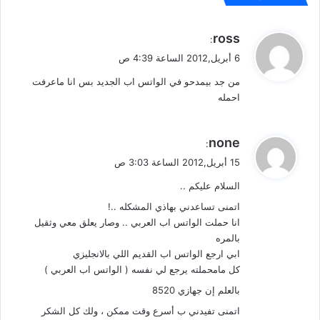
ي
ross
:
ق
6 أبريل,2012 الساعة 4:39 ص
و
من جد بيمدحو في الواتس اب الجديد بس انا ماعرفت
ل
احمله
ي
none
:
ق
15 أبريل,2012 الساعة 3:03 ص
و
السلام عليكم ..
ل
اتمنى تساعدني بهاذي المشكله ..!
انا حملت الواتس اب العربي .. وصار يعلق معي وثقيل
بالمره
ابي ارجع الواتس اب القديم اللي بالانجليزي
كل مامحملته يرجع لي نفسه ( الواتس اب العربي )
بالعلم إن جهازي 8520
اتمنى تفيدني ب أسرع وقت ممكن ، ولك كل الشكر