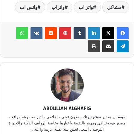
مشاكل
واتز اب
واتزاب
واتس اب
لينكدإن
‏Tumblr
بينتيريست
‏Reddit
‏VKontakte
واتساب
تيلقرام
مشاركة عبر البريد
طباعة
ABDULLAH ALGHAFIS
مؤسس ومدير موقع نيوتك ، مدون تقني ، إعلامي ، أدير مجموعة مواقع ،
مصور فوتوغرافي ومهتم بالتقنية وأخبارها وخاصة الهواتف الذكية والأجهزة
اللوحية ، أسعى لخلق بيئة تقنية عربية واعية ..