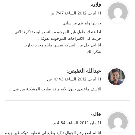
ي
فلانه
:
ق
11 أبريل,2012 الساعة 7:47 ص
و
جربتها ولم تتم مراسلتي
ل
اذا عندك حلول غير الموجوده بالنت ياليت تذكرها لاني
جربت كل الاقتراحات الموجوده بقوقل.
انا ابي حل من الشركه نفسها ماهو مجرد تجارب
شكرا لك
ي
عبدالله الغفيص
:
ق
11 أبريل,2012 الساعة 10:43 ص
و
للأسف ماعندي حلول لأنه ماقد صارت المشكلة من قبل ..
ل
ي
خالد
:
ق
11 مايو,2012 الساعة 4:54 م
و
انا لم اضع رقم الجوال تاكيد يطلع لي تغطيه شبكه غير جيده
ل