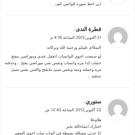
ابي احط صوره للواتس كيف
ل
ي
قطرة الندى
:
ق
21 أكتوبر,2012 الساعة 4:18 م
و
السلاام عليكم ورحمة الله وبركاته
ل
لو سمحت اخوي الواتساب اتقفل عندي وموراضي ينفتح
حملت كذا مره واتساب ونفس شي موراضي يفتح .. وحذفته
مره وحملته وثبته ونفس شيئ مايفتح والحين نفس شيئ
حذفته ..
ي
ستوري
:
ق
22 أكتوبر,2012 الساعة 12:43 ص
و
هلاوغلا
ل
اخبارك انشاءالله بخير
انا عدني مشكلة بسيطة في الوات ساب اخوي الصغير