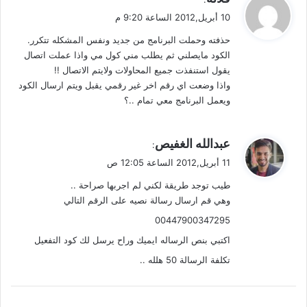
ق
10 أبريل,2012 الساعة 9:20 م
و
حذفته وحملت البرنامج من جديد ونفس المشكله تتكرر.
ل
الكود مايصلني ثم يطلب مني كول مي واذا عملت اتصال
يقول استنفذت جميع المحاولات ولايتم الاتصال !!
واذا وضعت اي رقم اخر غير رقمي يقبل ويتم ارسال الكود
ويعمل البرنامج معي تمام ..؟
ي
عبدالله الغفيص
:
ق
11 أبريل,2012 الساعة 12:05 ص
و
طيب توجد طريقة لكني لم اجربها صراحة ..
ل
وهي قم ارسال رسالة نصيه على الرقم التالي
00447900347295
اكتبي بنص الرساله ايميك وراح يرسل لك كود التفعيل
تكلفة الرسالة 50 هلله ..