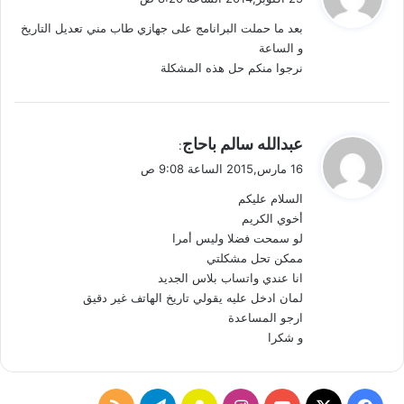
و
بعد ما حملت البرانامج على جهازي طاب مني تعديل التاريخ
ل
و الساعة
نرجوا منكم حل هذه المشكلة
ي
عبدالله سالم باحاج
:
ق
16 مارس,2015 الساعة 9:08 ص
و
السلام عليكم
ل
أخوي الكريم
لو سمحت فضلا وليس أمرا
ممكن تحل مشكلتي
انا عندي واتساب بلاس الجديد
لمان ادخل عليه يقولي تاريخ الهاتف غير دقيق
ارجو المساعدة
و شكرا