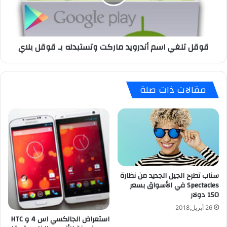
ق
ل
ا
غ
ت
ي
ف
ا
قوقل تلغي اسم أندرويد ماركت وتستبدله بـ قوقل بلاي
ي
س
م
م
ا
أ
ر
ن
مقالات ذات صلة
ك
د
ت
ر
ا
و
ل
ي
أ
د
ن
م
د
ا
ر
ر
و
سناب تطرح الجيل الجديد من نظارة
ك
Spectacles في الأسواق بسعر
ي
ت
150 دولار
د
و
إ
ت
26 أبريل,2018
ل
س
استعراض الجالكسي اس 4 و HTC
ى