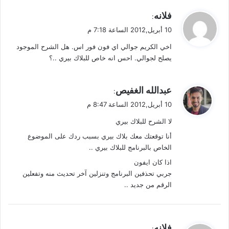
ي
فلانه
:
ق
10 أبريل,2012 الساعة 7:18 م
و
اخي الكريم جوالي اي فون فور اس. هل الشرح الموجود
ل
يصلح لجوالي. احس انه خاص للبلاك بيري ..؟
ي
عبدالله الغفيص
:
ق
10 أبريل,2012 الساعة 8:47 م
و
لا الشرح للبلاك بيري
ل
أنا توقعتك معك بلاك بيري بسبب ردك على الموضوع
الخاص بالبرنامج للبلاك بيري ..
اذا كان ايفون
جربي تحذفين البرنامج وتنزلين آخر تحديث منه وتفعلين
الرقم من جديد ..
ي
فلانه
: