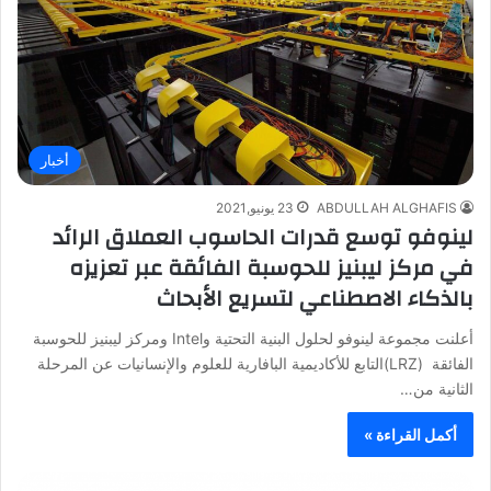
أخبار
ABDULLAH ALGHAFIS
23 يونيو,2021
لينوفو توسع قدرات الحاسوب العملاق الرائد
في مركز ليبنيز للحوسبة الفائقة عبر تعزيزه
بالذكاء الاصطناعي لتسريع الأبحاث
أعلنت مجموعة لينوفو لحلول البنية التحتية وIntel ومركز ليبنيز للحوسبة
الفائقة (LRZ)التابع للأكاديمية البافارية للعلوم والإنسانيات عن المرحلة
الثانية من…
أكمل القراءة »