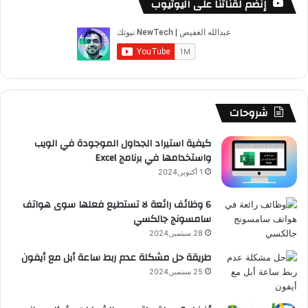
إنضم لقناتنا على اليوتيوب
ب
u
ت
ب
ق
ص
و
T
ق
ت
ر
ا
ك
u
ر
ش
ا
ل
b
ا
ا
م
م
شروحات
e
م
ت
و
كيفية استيراد الجداول الموجودة في الويب
واستخدامها في برنامج Excel
ق
1 أكتوبر,2024
ع
6 وظائف رائعة لا تستطيع فعلها سوى هواتف
سامسونج جالكسي
R
28 سبتمبر,2024
S
طريقة حل مشكلة عدم ربط ساعة أبل مع أيفون
25 سبتمبر,2024
S