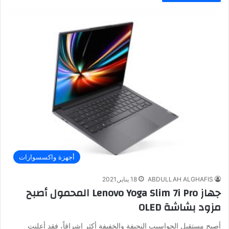
أجهزة واكسسوارات
ABDULLAH ALGHAFIS
18 يناير,2021
جهاز Lenovo Yoga Slim 7i Pro المحمول أصبح
مزود بشاشة OLED
أصبح مستقبل الحواسيب النحيفة والخفيفة أكثر إشراقاً، فقد أعلنت