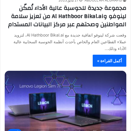
ABDULLAH ALGHAFIS
21 مايو,2023
مجموعة جديدة للحوسبة عالية الأداء تُمكّن
لينوفو وAl Hathboor Bikal.ai من تعزيز سلامة
المواطنين وصحتهم عبر مركز البيانات المستدام
وقعت شركة لينوفو اتفاقية جديدة مع Al Hathboor Bikal.ai، لتزويد
عملاء القطاعين العام والخاص بأحدث أنظمة الحوسبة السحابية عالية
الأداء وذلك…
أكمل القراءة »