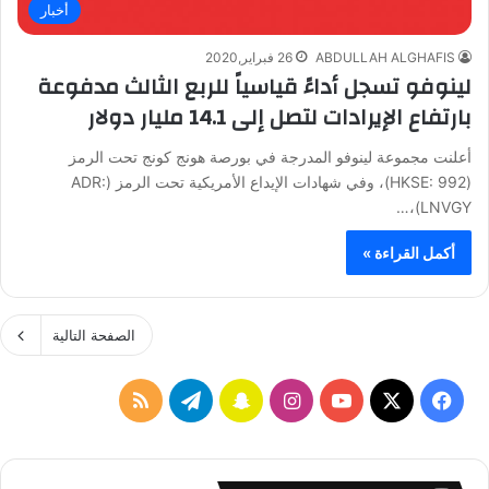
أخبار
ABDULLAH ALGHAFIS
26 فبراير,2020
لينوفو تسجل أداءً قياسياً للربع الثالث مدفوعة
بارتفاع الإيرادات لتصل إلى 14.1 مليار دولار
أعلنت مجموعة لينوفو المدرجة في بورصة هونج كونج تحت الرمز
(HKSE: 992)، وفي شهادات الإيداع الأمريكية تحت الرمز (ADR:
LNVGY)،…
أكمل القراءة »
الصفحة التالية
ف
ا
س
ت
م
ي
X
Y
ن
ن
ي
ل
س
o
س
ا
ل
خ