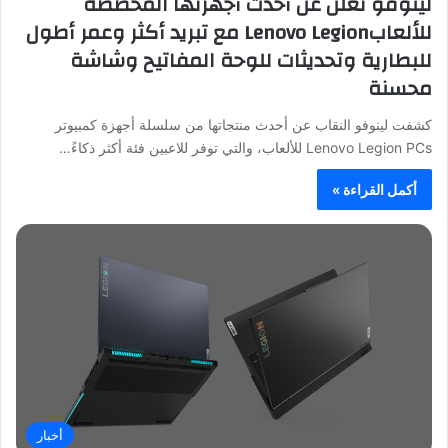
لينوفو تعلن عن أحدث أجهزتها المخصصة
للألعابLenovo Legion مع تبريد أكثر وعمر أطول
للبطارية وتحديثات للوحة المفاتيح وشاشة
محسنة
كشفت لينوفو النقاب عن أحدث منتجاتها من سلسلة أجهزة كمبيوتر
Lenovo Legion PCs للألعاب، والتي توفر للاعبين فئة أكثر ذكاءً…
أكمل القراءة »
أخبار