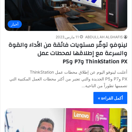
أخبار
ABDULLAH ALGHAFIS
11 مارس,2023
لينوفو توفّر مستويات فائقة من الأداء والقوة
والسرعة مع إطلاقها لمحطات عمل
ThinkStation PX وP7 وP5
أعلنت لينوفو اليوم عن إطلاق محطات عمل ThinkStation
PX وP7 وP5 الجديدة والتي تعتبر من أكثر محطات العمل المكتبية التي
تصممها تطوراً من الناحية…
أكمل القراءة »