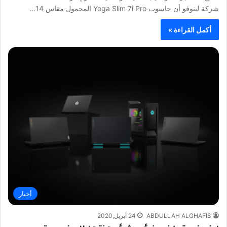
شركة لينوفو أن حاسوب Yoga Slim 7i Pro المحمول مقاس 14…
أكمل القراءة »
أخبار
ABDULLAH ALGHAFIS
24 أبريل,2020