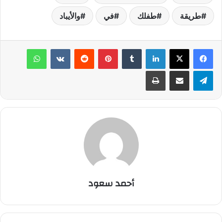
طريقة
طفلك
في
والأيباد
لينكدإن
‏Tumblr
بينتيريست
‏Reddit
‏VKontakte
واتساب
تيلقرام
مشاركة عبر البريد
طباعة
أحمد سعود