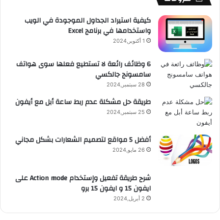
م
e
م
ت
و
2
كيفية استيراد الجداول الموجودة في الويب
0
واستخدامها في برنامج Excel
ق
1
1 أكتوبر,2024
7
ع
6 وظائف رائعة لا تستطيع فعلها سوى هواتف
سامسونج جالكسي
R
28 سبتمبر,2024
S
طريقة حل مشكلة عدم ربط ساعة أبل مع أيفون
25 سبتمبر,2024
S
أفضل 5 مواقع لتصميم الشعارات بشكل مجاني
26 مايو,2024
شرح طريقة تفعيل وإستخدام Action mode على
ايفون 15 و ايفون 15 برو
2 أبريل,2024