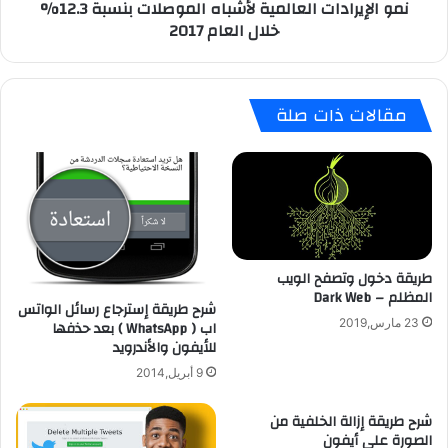
نمو الإيرادات العالمية لأشباه الموصلات بنسبة 12.3%
ل
د
خلال العام 2017
ا
ا
ل
ت
ت
ا
ط
ل
مقالات ذات صلة
ب
ع
ي
ا
ق
ل
M
م
r
ي
.
ة
N
ل
u
أ
طريقة دخول وتصفح الويب
m
ش
المظلم – Dark Web
b
ب
شرح طريقة إسترجاع رسائل الواتس
e
ا
23 مارس,2019
اب ( WhatsApp ) بعد حذفها
r
للأيفون والأندرويد
ه
ل
ا
9 أبريل,2014
ل
ل
أ
م
شرح طريقة إزالة الخلفية من
ي
و
الصورة على أيفون
ف