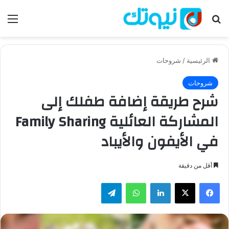
بحث عن
الق
الرئيسية
/
شروحات
شروحات
شرح طريقة إضافة طفلك إلى
المشاركة العائلية Family Sharing
في الأيفون والأيباد
أقل من دقيقة
فيسبوك
‫X
لينكدإن
واتساب
تيلقرام